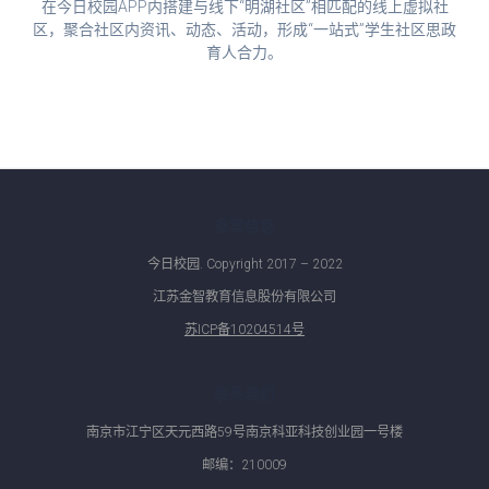
在今日校园APP内搭建与线下“明湖社区”相匹配的线上虚拟社
区，聚合社区内资讯、动态、活动，形成“一站式”学生社区思政
育人合力。
备案信息
今日校园. Copyright 2017 – 2022
江苏金智教育信息股份有限公司
苏ICP备10204514号
联系我们
南京市江宁区天元西路59号南京科亚科技创业园一号楼
邮编：210009