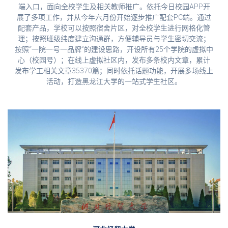
端入口，面向全校学生及相关教师推广。依托今日校园APP开
展了多项工作，并从今年六月份开始逐步推广配套PC端。通过
配套产品，学校可以按照宿舍片区，对全校学生进行网格化管
理；按照班级纬度建立沟通群，方便辅导员与学生密切交流；
按照“一院一号一品牌”的建设思路，开设所有25个学院的虚拟中
心（校园号）；在线上虚拟社区内，发布多条校内文章，累计
发布学工相关文章35370篇；同时依托话题功能，开展多场线上
活动，打造黑龙江大学的一站式学生社区。