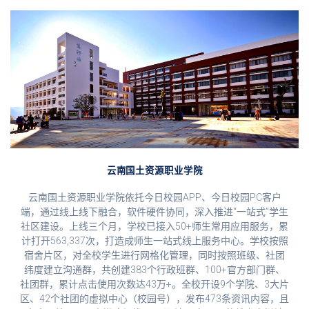
云南国土资源职业学院
云南国土资源职业学院依托今日校园APP、今日校园PC客户
端，通过线上线下融合，软件硬件协同，深入推进“一站式”学生
社区建设。上线三个月，学校已接入50+师生常用应用服务，累
计打开563,337次，打造成师生一站式线上服务中心。学校按照
宿舍片区，对全校学生进行网格化管理，同时按照班级、社团
纬度建立沟通群，共创建383个行政班群、100+官方部门群、
社团群，累计点击使用次数达43万+。全校开设9个学院、3大片
区、42个社团的虚拟中心（校园号），发布473条资讯内容，且