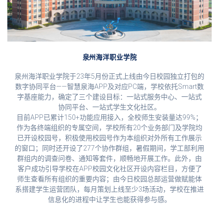
泉州海洋职业学院
泉州海洋职业学院于23年5月份正式上线由今日校园独立打包的
数字协同平台——智慧泉海APP及对应PC端，学校依托Smart数
字基座能力，确定了三个建设目标：一站式服务中心、一站式
协同平台、一站式学生文化社区。
目前APP已累计150+功能应用接入，全校师生安装量达99%；
作为各终端组织的专属空间，学校所有20个业务部门及学院均
已开设校园号，积极使用校园号作为本组织对外所有工作展示
的窗口；同时还开设了277个协作群组，暑假期间，学工部利用
群组内的调查问卷、通知等套件，顺畅地开展工作。此外，由
客户成功引导学校在APP校园文化社区开设内容栏目，方便了
师生查看所有组织的重要内容；由今日校园总部运营做赋能体
系搭建学生运营团队，每月策划上线至少3场活动，学校在推进
信息化的进程中让学生也能获得参与感。