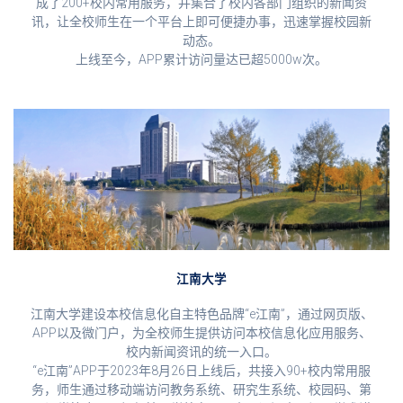
成了200+校内常用服务，并集合了校内各部门组织的新闻资
讯，让全校师生在一个平台上即可便捷办事，迅速掌握校园新
动态。
上线至今，APP累计访问量达已超5000w次。
江南大学
江南大学建设本校信息化自主特色品牌“e江南”，通过网页版、
APP以及微门户，为全校师生提供访问本校信息化应用服务、
校内新闻资讯的统一入口。
“e江南”APP于2023年8月26日上线后，共接入90+校内常用服
务，师生通过移动端访问教务系统、研究生系统、校园码、第