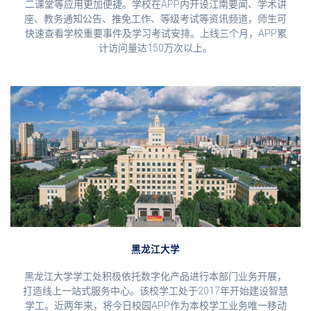
二课堂等应用更加便捷。学校在APP内开设江南要闻、学术讲
座、教务通知公告、推免工作、等级考试等资讯频道，师生可
快速查看学校重要事件及学习考试安排。上线三个月，APP累
计访问量达150万次以上。
黑龙江大学
黑龙江大学学工处积极依托数字化产品进行本部门业务开展，
打造线上一站式服务中心。该校学工处于2017年开始建设智慧
学工。近两年来，将今日校园APP作为本校学工业务唯一移动